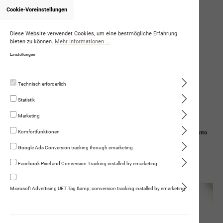
Cookie-Voreinstellungen
Onlineshop von SabrinaHeller
(Vertrauenstiere.ch GmbH)
Diese Website verwendet Cookies, um eine bestmögliche Erfahrung
bieten zu können.
Mehr Informationen ...
Einstellungen
Technisch erforderlich
Statistik
Marketing
Komfortfunktionen
Navigation
Suche
Mein Konto
Google Ads Conversion tracking through emarketing
Warenkorb
Facebook Pixel and Conversion Tracking installed by emarketing
Gut zu Wissen
Häufige Fragen (FAQ)
Fragen zur Bestellung
Microsoft Advertising UET Tag &amp; conversion tracking installed by emarketing